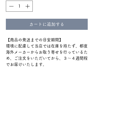
カートに追加する
【商品の発送までの目安期間】
環境に配慮して当店では在庫を持たず、都度
海外メーカーからお取り寄せを行っているた
め、ご注文をいただいてから、３〜４週間程
でお届けいたします。
通関のトラブルで+2週間程度
かかる場合もございます。
ショップのTOPやinstagramハイライトの
『ご購入の前に』をよく読んでからのご購入
をお願いいたします。
#979
​🔰 よくある質問とお問合せ