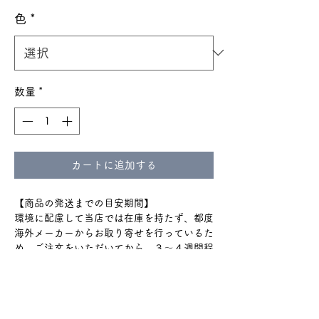
色
*
数量
*
カートに追加する
【商品の発送までの目安期間】
環境に配慮して当店では在庫を持たず、都度
海外メーカーからお取り寄せを行っているた
め、ご注文をいただいてから、３〜４週間程
でお届けいたします。
通関のトラブルで+2週間程度
かかる場合もございます。
ショップのTOPやinstagramハイライトの