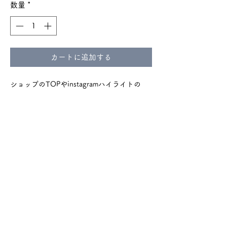
数量
*
カートに追加する
ショップのTOPやinstagramハイライトの
『ご購入の前に』をよく読んでからのご購入
をお願いいたします。
ｓ136
​🔰 よくある質問とお問合せ
​返金ポリシー
​プライバシーポリシー
​利用規約