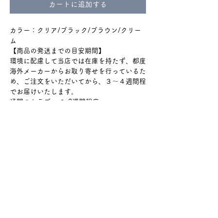
カートに追加する
カラー：クリア/ブラック/ブラウン/クリー
ム
【商品の発送までの目安期間】
環境に配慮して当店では在庫を持たず、都度
海外メーカーからお取り寄せを行っているた
め、ご注文をいただいてから、３〜４週間程
でお届けいたします。
通関のトラブルで+2週間程度
かかる場合もございます。
ショップのTOPやinstagramハイライトの
『ご購入の前に』をよく読んでからのご購入
をお願いいたします。
#935
​🔰 よくある質問とお問合せ
​返金ポリシー