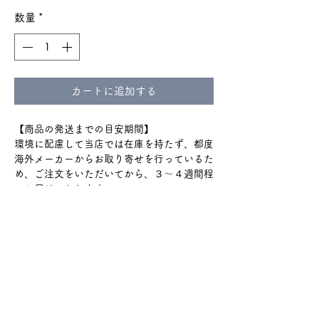
数量
*
カートに追加する
【商品の発送までの目安期間】
環境に配慮して当店では在庫を持たず、都度
海外メーカーからお取り寄せを行っているた
め、ご注文をいただいてから、３〜４週間程
でお届けいたします。
通関のトラブルで+2週間程度
かかる場合もございます。
ショップのTOPやinstagramハイライトの
『ご購入の前に』をよく読んでからのご購入
をお願いいたします。
#244