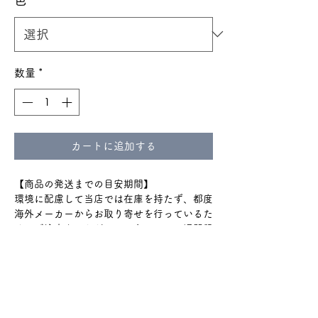
数量
*
カートに追加する
【商品の発送までの目安期間】
環境に配慮して当店では在庫を持たず、都度
海外メーカーからお取り寄せを行っているた
め、ご注文をいただいてから、３〜４週間程
でお届けいたします。
通関のトラブルで+2週間程度
かかる場合もございます。
ショップのTOPやinstagramハイライトの
『ご購入の前に』をよく読んでからのご購入