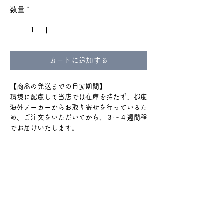
数量
*
カートに追加する
【商品の発送までの目安期間】
環境に配慮して当店では在庫を持たず、都度
海外メーカーからお取り寄せを行っているた
め、ご注文をいただいてから、３〜４週間程
でお届けいたします。
通関のトラブルで+2週間程度
かかる場合もございます。
ショップのTOPやinstagramハイライトの
『ご購入の前に』をよく読んでからのご購入
をお願いいたします。
#140