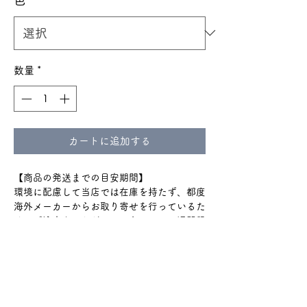
数量
*
カートに追加する
【商品の発送までの目安期間】
環境に配慮して当店では在庫を持たず、都度
海外メーカーからお取り寄せを行っているた
め、ご注文をいただいてから、３〜４週間程
でお届けいたします。
通関のトラブルで+2週間程度
かかる場合もございます。
ショップのTOPやinstagramハイライトの
『ご購入の前に』をよく読んでからのご購入