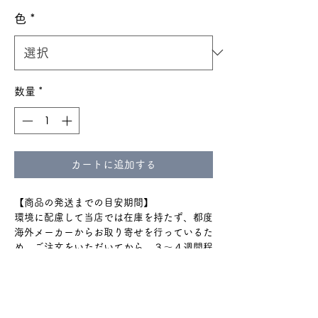
色
*
数量
*
カートに追加する
【商品の発送までの目安期間】
環境に配慮して当店では在庫を持たず、都度
海外メーカーからお取り寄せを行っているた
め、ご注文をいただいてから、３〜４週間程
でお届けいたします。
通関のトラブルで+2週間程度
かかる場合もございます。
ショップのTOPやinstagramハイライトの