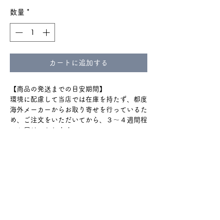
数量
*
カートに追加する
【商品の発送までの目安期間】
環境に配慮して当店では在庫を持たず、都度
海外メーカーからお取り寄せを行っているた
め、ご注文をいただいてから、３〜４週間程
でお届けいたします。
通関のトラブルで+2週間程度
かかる場合もございます。
ショップのTOPやinstagramハイライトの
『ご購入の前に』をよく読んでからのご購入
をお願いいたします。
#229