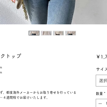
ックトップ
￥1,
m
サイ
m
選
ず、都度海外メーカーからお取り寄せを行っている
数量
*
〜４週間程でお届けいたします。