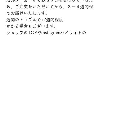
海外メーカーからお取り寄せを行っているた
め、ご注文をいただいてから、３〜４週間程
でお届けいたします。
通関のトラブルで+2週間程度
かかる場合もございます。
ショップのTOPやinstagramハイライトの
『ご購入の前に』をよく読んでからのご購入
をお願いいたします。
#ｗ46
​🔰 よくある質問とお問合せ
​返金ポリシー
​プライバシーポリシー
​利用規約
​配送ポリシー
​特定商取引法に基づく表記