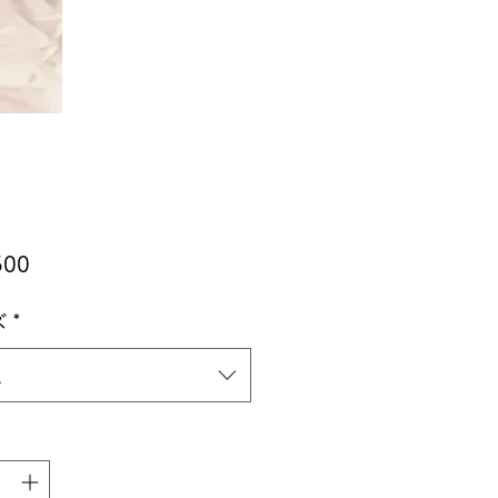
価
500
格
ズ
*
択