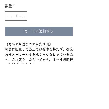
数量
*
カートに追加する
【商品の発送までの目安期間】
環境に配慮して当店では在庫を持たず、都度
海外メーカーからお取り寄せを行っているた
め、ご注文をいただいてから、３〜４週間程
でお届けいたします。
通関のトラブルで+2週間程度
かかる場合もございます。
ショップのTOPやinstagramハイライトの
『ご購入の前に』をよく読んでからのご購入
をお願いいたします。
#ｓ61