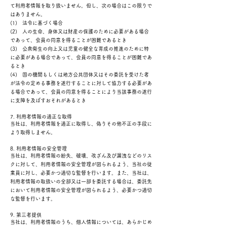
て利用者情報を取り扱いません。但し、次の場合はこの限りで
はありません。
(1) 法令に基づく場合
(2) 人の生命、身体又は財産の保護のために必要がある場合
であって、会員の同意を得ることが困難であるとき
(3) 公衆衛生の向上又は児童の健全な育成の推進のために特
に必要がある場合であって、会員の同意を得ることが困難であ
るとき
(4) 国の機関もしくは地方公共団体又はその委託を受けた者
が法令の定める事務を遂行することに対して協力する必要があ
る場合であって、会員の同意を得ることにより当該事務の遂行
に支障を及ぼすおそれがあるとき
7. 利用者情報の適正な取得
当社は、利用者情報を適正に取得し、偽りその他不正の手段に
より取得しません。
8. 利用者情報の安全管理
当社は、利用者情報の紛失、破壊、改ざん及び漏洩などのリス
クに対して、利用者情報の安全管理が図られるよう、当社の従
業員に対し、必要かつ適切な監督を行います。また、当社は、
利用者情報の取扱いの全部又は一部を委託する場合は、委託先
において利用者情報の安全管理が図られるよう、必要かつ適切
な監督を行います。
9. 第三者提供
当社は、利用者情報のうち、個人情報については、あらかじめ