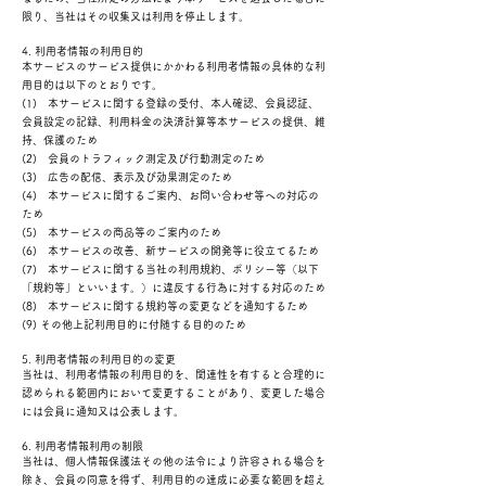
限り、当社はその収集又は利用を停止します。
4. 利用者情報の利用目的
本サービスのサービス提供にかかわる利用者情報の具体的な利
用目的は以下のとおりです。
(1) 本サービスに関する登録の受付、本人確認、会員認証、
会員設定の記録、利用料金の決済計算等本サービスの提供、維
持、保護のため
(2) 会員のトラフィック測定及び行動測定のため
(3) 広告の配信、表示及び効果測定のため
(4) 本サービスに関するご案内、お問い合わせ等への対応の
ため
(5) 本サービスの商品等のご案内のため
(6) 本サービスの改善、新サービスの開発等に役立てるため
(7) 本サービスに関する当社の利用規約、ポリシー等（以下
「規約等」といいます。）に違反する行為に対する対応のため
(8) 本サービスに関する規約等の変更などを通知するため
(9) その他上記利用目的に付随する目的のため
5. 利用者情報の利用目的の変更
当社は、利用者情報の利用目的を、関連性を有すると合理的に
認められる範囲内において変更することがあり、変更した場合
には会員に通知又は公表します。
6. 利用者情報利用の制限
当社は、個人情報保護法その他の法令により許容される場合を
除き、会員の同意を得ず、利用目的の達成に必要な範囲を超え