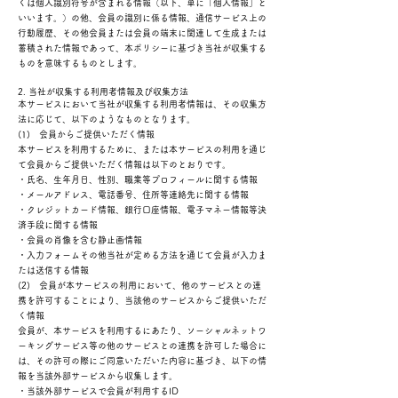
くは個人識別符号が含まれる情報（以下、単に「個人情報」と
いいます。）の他、会員の識別に係る情報、通信サービス上の
行動履歴、その他会員または会員の端末に関連して生成または
蓄積された情報であって、本ポリシーに基づき当社が収集する
ものを意味するものとします。
2. 当社が収集する利用者情報及び収集方法
本サービスにおいて当社が収集する利用者情報は、その収集方
法に応じて、以下のようなものとなります。
(1) 会員からご提供いただく情報
本サービスを利用するために、または本サービスの利用を通じ
て会員からご提供いただく情報は以下のとおりです。
・氏名、生年月日、性別、職業等プロフィールに関する情報
・メールアドレス、電話番号、住所等連絡先に関する情報
・クレジットカード情報、銀行口座情報、電子マネー情報等決
済手段に関する情報
・会員の肖像を含む静止画情報
・入力フォームその他当社が定める方法を通じて会員が入力ま
たは送信する情報
(2) 会員が本サービスの利用において、他のサービスとの連
携を許可することにより、当該他のサービスからご提供いただ
く情報
会員が、本サービスを利用するにあたり、ソーシャルネットワ
ーキングサービス等の他のサービスとの連携を許可した場合に
は、その許可の際にご同意いただいた内容に基づき、以下の情
報を当該外部サービスから収集します。
・当該外部サービスで会員が利用するID