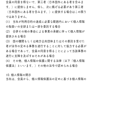
会員の同意を得ないで、第三者（日本国外にある者を含みま
す。）に提供しません。但し、次に掲げる必要があり第三者
（日本国外にある者を含みます。）に提供する場合はこの限り
ではありません。
(1) 当社が利用目的の達成に必要な範囲内において個人情報
の取扱いの全部または一部を委託する場合
(2) 合併その他の事由による事業の承継に伴って個人情報が
提供される場合
(3) 国の機関もしくは地方公共団体またはその委託を受けた
者が法令の定める事務を遂行することに対して協力する必要が
ある場合であって、会員の同意を得ることによって当該事務の
遂行に支障を及ぼすおそれがある場合
(4) その他、個人情報の保護に関する法律（以下「個人情報
保護法」といいます。）その他の法令で認められる場合
10. 個人情報の開示
当社は、会員から、個人情報保護法の定めに基づき個人情報の
開示を求められたときは、会員ご本人からのご請求であること
を確認の上で、会員に対し、遅滞なく開示を行います（当該個
人情報が存在しないときにはその旨を通知いたします。）。但
し、個人情報保護法その他の法令により、当社が開示の義務を
負わない場合は、この限りではありません。
11. 個人情報の訂正及び利用停止等
(1) 当社は、会員から、個人情報が真実でないという理由に
よって個人情報保護法の定めに基づきその内容の訂正を求めら
れた場合、あらかじめ公表された利用目的の範囲を超えて取扱