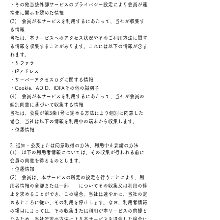
・その他当該外部サービスのプライバシー設定により会員が連
携先に開示を認めた情報
(3) 会員が本サービスを利用するにあたって、当社が収集す
る情報
当社は、本サービスへのアクセス状況やそのご利用方法に関す
る情報を収集することがあります。これには以下の情報が含ま
れます。
・リファラ
・IPアドレス
・サーバーアクセスログに関する情報
・Cookie、ADID、IDFAその他の識別子
(4) 会員が本サービスを利用するにあたって、当社が会員の
個別同意に基づいて収集する情報
当社は、会員が第3条1号に定める方法により個別に同意した
場合、当社は以下の情報を利用中の端末から収集します。
・位置情報
3. 通知・公表または同意取得の方法、利用中止要請の方法
(1) 以下の利用者情報については、その収集が行われる前に
会員の同意を得るものとします。
・位置情報
(2) 会員は、本サービスの所定の設定を行うことにより、利
用者情報の全部または一部 についてその収集又は利用の停
止を求めることができ、この場合、当社は速やかに、当社の定
めるところに従い、その利用を停止します。なお、利用者情報
の項目によっては、その収集または利用が本サービスの前提と
なるため、当社所定の方法により本サービスを退会した場合に